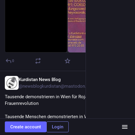
0
Kurdistan News Blog
Feb 1
@newsblogkurdistan@mastodon.social
Tausende demonstrieren in Wien für Rojava und die 
Frauenrevolution
Tausende Menschen demonstrierten in Wien gegen die 
Angriffe auf Rojava. Im Fokus standen die Verteidigung der 
Create account
Login
Frauenrevolution, internationale Schutzgarantien und die 