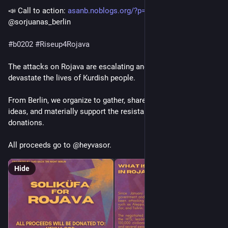
📣 Call to action: 
asanb.noblogs.org/?p=15344
 - 
@sorjuanas_berlin
#
b0202
#
Riseup4Rojava
The attacks on Rojava are escalating and continue to 
devastate the lives of Kurdish people.
From Berlin, we organize to gather, share food, exchange 
ideas, and materially support the resistance through 
donations.
All proceeds go to @heyvasor.
Hide