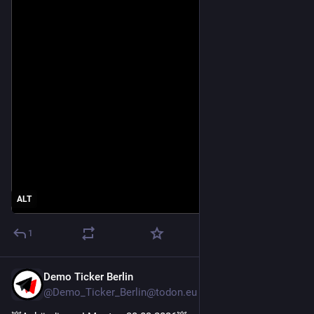
with a violent past is being given political prominence.
His responsibility for massacres, femicides and oppression 
must not be ignored.
We say clearly: No normalisation of violence and authoritarian 
structures!
At the same time, the incidence of violence against women is 
rising here too. Women worldwide are fighting against 
patriarchal systems – including in Rojava, where autonomous 
women’s structures are under pressure.
ALT
1
Demo Ticker Berlin
Mar 29
@Demo_Ticker_Berlin@todon.eu