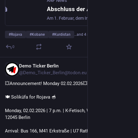
ANF News
Abschluss der Aktionswoche: Überall ist Rojava – Überall ist Widerstand
Am 1. Februar, dem Internationalen Solidaritätstag mit Rojava, kulminierte eine globale Aktionswoche, die am 25. Januar von den Netzwerken RiseUp4Rojava und Women Defend Rojava initiiert worden war...
#
Rojava
#
Kobane
#
Kurdistan
…and 4 more
0
Demo Ticker Berlin
Feb 1
@Demo_Ticker_Berlin@todon.eu
💥Announcement! Monday 02.02.2026💥
🍽 Soliküfa for Rojava 🥣
Monday, 02.02.2026 | 7 p.m. | K-Fetisch, Wildenbruchstraße 86, 
12045 Berlin
Arrival: Bus 166, M41 Erkstraße | U7 Rathaus Neukölln