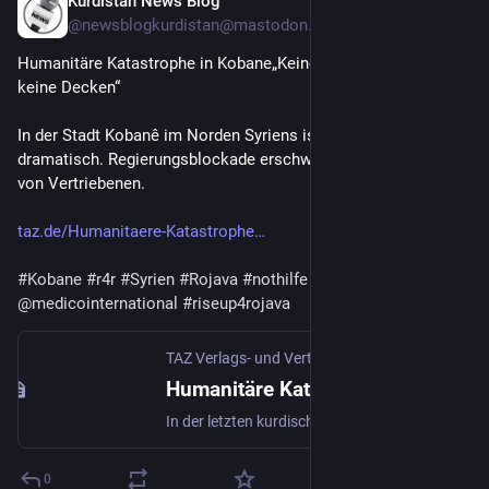
Kurdistan News Blog
Feb 16
@newsblogkurdistan@mastodon.social
Humanitäre Katastrophe in Kobane„Keine warme Kleidung, 
keine Decken“
In der Stadt Kobanê im Norden Syriens ist die Lage 
dramatisch. Regierungsblockade erschwert die Versorgung 
von Vertriebenen. 
taz.de/Humanitaere-Katastrophe
#
Kobane
#
r4r
#
Syrien
#
Rojava
#
nothilfe
@
medicointernational
#
riseup4rojava
TAZ Verlags- und Vertriebs GmbH
·
Feb 15
Humanitäre Katastrophe in Kobane: „Keine warme Kleidung, keine Decken“
In der letzten kurdisch kontrollierten Stadt im Norden Syriens ist die Lage dramatisch. Regierungsblockade erschwert die Versorgung von Vertriebenen.
0