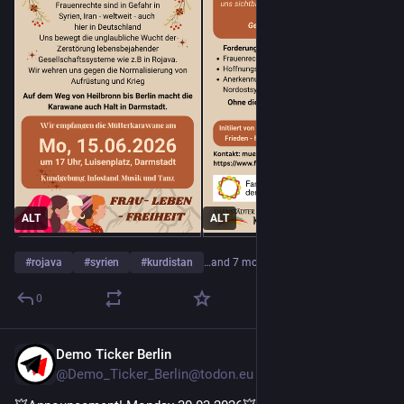
ALT
ALT
#
rojava
#
syrien
#
kurdistan
…and 7 more
0
Demo Ticker Berlin
Mar 29
@Demo_Ticker_Berlin@todon.eu