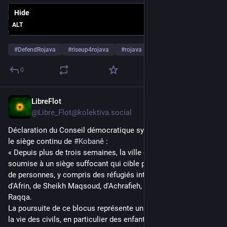
Hide
ALT
#
DefendRojava
#
riseup4rojava
#
rojava
0
LibreFlot
Feb 9
@Libre_Flot@kolektiva.social
Déclaration du Conseil démocratique syrien (CDS) concernant 
le siège continu de 
#
Kobanê
 : 
« Depuis plus de trois semaines, la ville de Kobanê est 
soumise à un siège suffocant qui cible plus d'un demi-million 
de personnes, y compris des réfugiés internes originaires 
d'Afrin, de Sheikh Maqsoud, d'Achrafieh, de Tabqa et de 
Raqqa. 
La poursuite de ce blocus représente un danger extrême pour 
la vie des civils, en particulier des enfants, des malades et des 