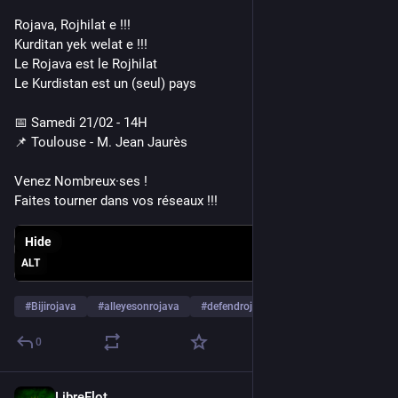
Rojava, Rojhilat e !!!
Kurditan yek welat e !!!
Le Rojava est le Rojhilat
Le Kurdistan est un (seul) pays
📅 Samedi 21/02 - 14H
📌 Toulouse - M. Jean Jaurès
Venez Nombreux·ses !
Faites tourner dans vos réseaux !!!
Hide
ALT
#
Bijirojava
#
alleyesonrojava
#
defendrojava
…and 15 more
0
LibreFlot