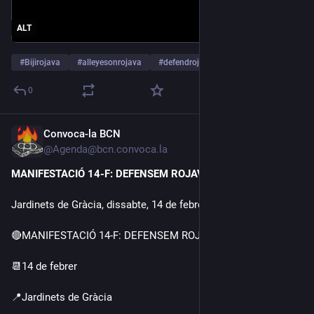
ALT
#
Bijirojava
#
alleyesonrojava
#
defendrojava
…and 10 more
0
Convoca-la BCN
Feb 10
@Agenda@bcn.convoca.la
MANIFESTACIÓ 14-F: DEFENSEM ROJAVA
Jardinets de Gràcia, dissabte, 14 de febrer, a les 17:30 CET
🔴MANIFESTACIÓ 14-F: DEFENSEM ROJAVA!🔴
📆14 de febrer
📍Jardinets de Gràcia