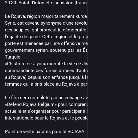
20.30: Point d'infos et discussion [français et anglais]
Le Rojava, région majoritairement kurde dans le nord-est de la 
Syrie, est devenu synonyme d'une révolution des femmes et 
des peuples, qui promeut la démocratie radicale, l'écologie et 
l'égalité de genre. Cette région et le projet politique qu'elle 
porte est menacée par une offensive meurtrière du nouveau 
gouvernement syrien, soutenu par les États-Unis, l'UE et la 
Turquie. 
«L'histoire de Jiyan» raconte la vie de Jiyan Tolhildan (la 
commandante des forces armées d'autodéfense des femmes 
au Rojava) depuis son enfance jusqu'à la révolution des 
femmes qui a pris place au Rojava à partir de 2012.
Le film sera complété par un échange avec le collectif 
«Defend Rojava Belgium» pour comprendre la situation 
actuelle et s'organiser pour participer à la solidarité 
internationale pour le Rojava et le peuple Kurde.
Point de vente patates pour le ROJAVA