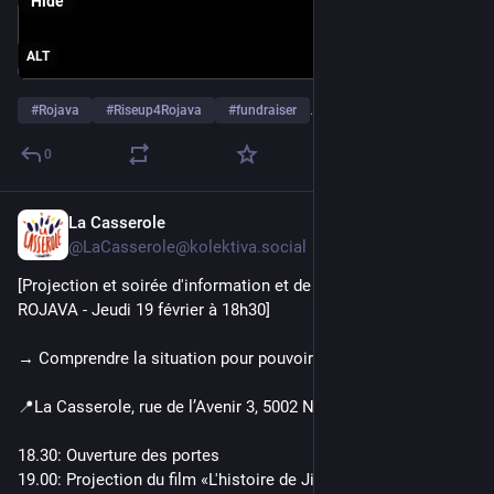
Hide
* The bags can be picked up starting from 14 february.
* You will be contacted later with more details about the exact 
pickup location and time slots.
ALT
Inform yourself and commit to defending Rojava through the 
#
Rojava
#
Riseup4Rojava
#
fundraiser
…and 4 more
“RiseUp4Rojava” campaign:
0
**Dutch/English:**
* Facebook: Semalka North & East Syria Solidarity Network
La Casserole
* Instagram: @riseup4rojava.netherlands
Feb 10
*
@LaCasserole@kolektiva.social
* Website: 
riseup4rojava.org/en/
[Projection et soirée d'information et de solidarité avec le 
**French:**
ROJAVA - Jeudi 19 février à 18h30]
* Telegram: 
t.me/riseup4rojava_FR
* Instagram: @riseup4rojava_fr
→ Comprendre la situation pour pouvoir agir
* Signal: 
link.infini.fr/defend_rojava_b
📍La Casserole, rue de l’Avenir 3, 5002 Namur
18.30: Ouverture des portes
19.00: Projection du film «L'histoire de Jiyan»