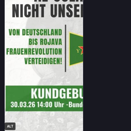
wird ein Akteur mit einer gewaltgeprägten Vergangenheit 
politisch aufgewertet.
Seine Verantwortung für Massaker, Feminizide und 
Unterdrückung darf nicht ignoriert werden.
Wir sagen klar; Keine Normalisierung von Gewalt und 
autoritären Strukturen!
Gleichzeitig steigen auch hierzulande die Zahlen von Gewalt 
gegen Frauen. Weltweit kämpfen Frauen gegen patriarchale 
Systeme – auch in Rojava, wo autonome Frauenstrukturen 
unter Druck stehen.
ALT