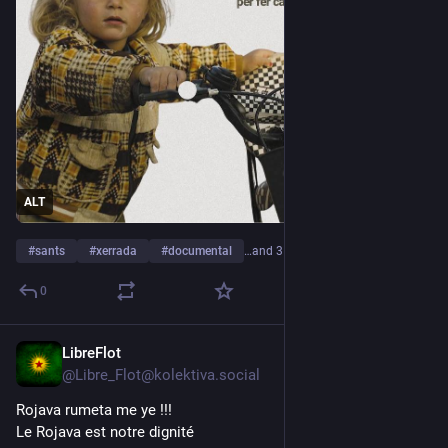
19.00h - Actualització de la situació a Rojava i el Nord i Est de 
Síria 
19.45h - Sopador. Beneficis per Associació Berfîn
20.15h - Projecció del documental (40') 
Porteu mantetes per fer caliu plegades! 
ALT
✌️ Jin, Jiyan, Azadî!
#
sants
#
xerrada
#
documental
…and 3 more
Defensem la Revolució 
0
Defensem la Vida
LibreFlot
Feb 18
Bijî Berwxedana Kobanê!✌️
@Libre_Flot@kolektiva.social
bcn.convoca.la/event/actualitz
Rojava rumeta me ye !!!
Le Rojava est notre dignité