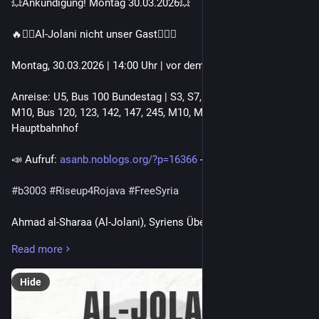
💥Ankündigung! Montag 30.03.2026💥
🔥✊🏾Al-Jolani nicht unser Gast✊🏾🔥
Montag, 30.03.2026 | 14:00 Uhr | vor dem Bundeskanzleramt
Anreise: U5, Bus 100 Bundestag | S3, S7, S9, Tram M5, M8, 
M10, Bus 120, 123, 142, 147, 245, M10, M41, M85 Berlin 
Hauptbahnhof
📣 Aufruf: 
asanb.noblogs.org/?p=16366
 - @ceni_e.v
#
b3003
#
Riseup4Rojava
#
FreeSyria
Ahmad al-Sharaa (Al-Jolani), Syriens Übergangspräsident, soll 
auf Einladung von Friedrich Merz nach Berlin kommen.
Read more
Diese Entscheidung ist kein Zufall, sie ist ein politisches 
Hide
Signal.
Während in Deutschland Abschiebungen verschärft werden, 