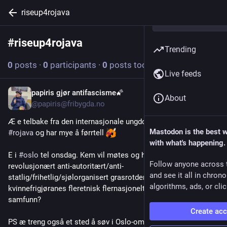
riseup4rojava
#
riseup4rojava
Follow hashtag
Trending
0
posts
·
0
participants
·
0
posts today
Live feeds
papiris gjør antifascisme🌠
Jul 7
About
@papiris@fribygda.no
Æ e telbake fra den internasjonale ungdomsdelegasjonen tel 
Mastodon is the best 
#
rojava
 og har mye å førrtell 
with what's happening.
E i 
#
oslo
 tel onsdag. Kem vil møtes og hør historia fra et 
Follow anyone across 
revolusjonært anti-autoritært/anti-
and see it all in chron
statlig/frihetlig/sjølorganisert grasrotdemokratisk 
algorithms, ads, or clic
kvinnefrigjøranes fleretnisk flernasjonelt 
#
sosialisme
samfunn?
Create ac
PS æ treng også et sted å søv i Oslo-området natt tel onsdag, 