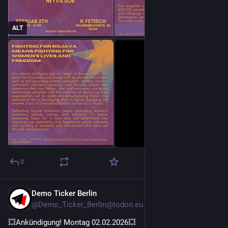
ALT
0
Demo Ticker Berlin
Feb 1
@Demo_Ticker_Berlin@todon.eu
💥Ankündigung! Montag 02.02.2026💥