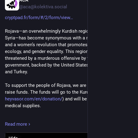
ACA
Feb 10
Defensem Rojava, defensem la vida!
@aca@kolektiva.social
#riseup4rojava #womendefendrojava #kobaneundersiege
cryptpad.fr/form/#/2/form/view
bcn.convoca.la/event/manifesta
Rojava—an overwhelmingly Kurdish region in northeastern 
Syria—has become synonymous with a multi-ethnic project 
and a women’s revolution that promotes radical democracy, 
ecology, and gender equality. This region is currently 
threatened by a murderous offensive by the new Syrian 
government, backed by the United States, the European Union, 
and Turkey. 
To support the people of Rojava, we are selling potatoes to 
raise funds. The funds will go to the Kurdish Red Crescent (
heyvasor.com/en/donation/
) and will be used to provide 
medical supplies. 
**Practical information:**
Read more
* Each bag contains 2 kg of potatoes and costs €5.