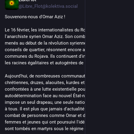
Feb 17
@Libre_Flot@kolektiva.social
Souvenons-nous d'Omar Aziz !
Le 16 février, les internationalistes du Rojava ont commémoré 
l'anarchiste syrien Omar Aziz. Son combat et son œuvre, 
menés au début de la révolution syrienne pour organiser des 
conseils de quartier, résonnent encore aujourd'hui dans les 
communes du Rojava. Ils continuent d'inspirer et de rappeler 
les racines égalitaires et autogérées de la révolution syrienne.
Aujourd'hui, de nombreuses communautés à travers la Syrie – 
chrétiennes, druzes, alaouites, kurdes et bien d'autres – sont 
confrontées à une lutte existentielle pour leur 
autodétermination face au nouvel État-nation syrien qui 
impose un seul drapeau, une seule nation et une seule langue 
à tous. Il est plus que jamais d'actualité de se souvenir du 
combat de personnes comme Omar et de tous ces hommes, 
femmes et jeunes qui ont poursuivi l'idéal de libération et 
sont tombés en martyrs sous le régime d'Assad.