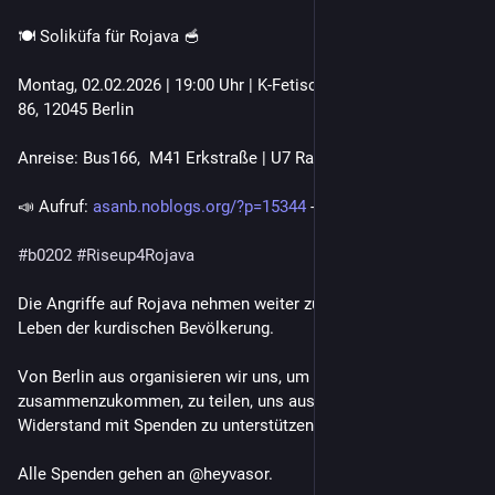
🍽 Soliküfa für Rojava 🥣
Montag, 02.02.2026 | 19:00 Uhr | K-Fetisch, Wildenbruchstraße 
86, 12045 Berlin
Anreise: Bus166,  M41 Erkstraße | U7 Rathaus Neukölln
📣 Aufruf: 
asanb.noblogs.org/?p=15344
 - @sorjuanas_berlin
#
b0202
#
Riseup4Rojava
Die Angriffe auf Rojava nehmen weiter zu und zerstören das 
Leben der kurdischen Bevölkerung.
Von Berlin aus organisieren wir uns, um 
zusammenzukommen, zu teilen, uns auszutauschen und den 
Widerstand mit Spenden zu unterstützen.
Alle Spenden gehen an @heyvasor.