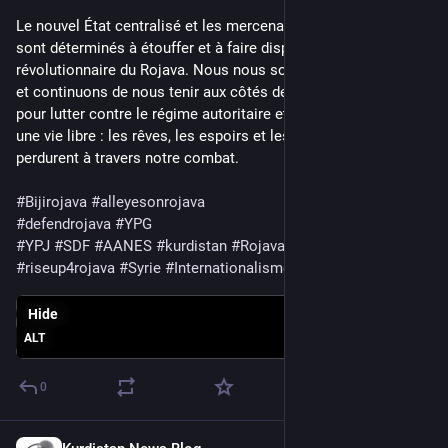
Le nouvel État centralisé et les mercenaires à son service 
sont déterminés à étouffer et à faire disparaître la société 
révolutionnaire du Rojava. Nous nous souvenons d'Omar Aziz 
et continuons de nous tenir aux côtés des peuples du Rojava 
pour lutter contre le régime autoritaire et pour cheminer vers 
une vie libre : les rêves, les espoirs et les aspirations d'Omar 
perdurent à travers notre combat.
#
Bijirojava
#
alleyesonrojava
#
defendrojava
#
YPG
#
YPJ
#
SDF
#
AANES
#
kurdistan
#
Rojava
#
communalisme
#
riseup4rojava
#
Syrie
#
Internationalisme
Hide
ALT
0