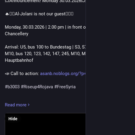
💥Announcement! Monday 30.03.2026💥
🔥✊🏾Al-Jolani is not our guest✊🏾🔥
Monday, 30.03.2026 | 2.00 pm | in front of the Federal 
Chancellery
Arrival: U5, bus 100 to Bundestag | S3, S7, S9, tram M5, M8, 
M10, bus 120, 123, 142, 147, 245, M10, M41, M85 to Berlin 
Hauptbahnhof
📣 Call to action: 
asanb.noblogs.org/?p=16366
 - @ceni_e.v
#
b3003
#
Riseup4Rojava
#
FreeSyria
Ahmad al-Sharaa (Al-Jolani), Syria’s interim president, is due 
Read more
to visit Berlin at the invitation of Friedrich Merz.
Hide
This decision is no coincidence; it is a political signal.
Whilst deportations are being stepped up in Germany, a figure 