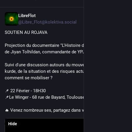
LibreFlot
Feb 12
*
@Libre_Flot@kolektiva.social
SOUTIEN AU ROJAVA
Projection du documentaire "L'Histoire de Jiyan" relatant la vie 
de Jiyan Tolhildan, commandante de YPJ.
Suivi d'une discussion autours du mouvement de libération 
kurde, de la situation et des risques actuels mais aussi 
comment se mobiliser ?
📌 22 Février - 18H30
📌Le Winger - 68 rue de Bayard, Toulouse
🔥 Venez nombreux·ses, partagez dans vos réseaux
Hide