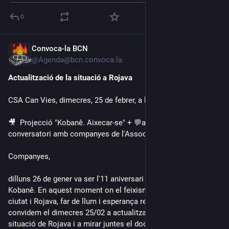
0
Convoca-la BCN
Feb 20
@Agenda@bcn.convoca.la
Actualització de la situació a Rojava
CSA Can Vies, dimecres, 25 de febrer, a les 19:00 CET
🎥  Projecció "Kobanê. Aixecar-se" + 💬actualització i 
conversatori amb companyes de l'Associació Berfîn
Companyes,
dilluns 26 de gener va ser l'11 aniversari de la Resistència de 
Kobanê. En aquest moment on el feixisme torna a assetjar la 
ciutat i Rojava, far de llum i esperança revolucionària, us 
convidem el dimecres 25/02 a actualitzar-nos sobre la 
situació de Rojava i a mirar juntes el documental rodat per 