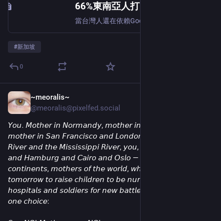
66%東南亞人打開Grab時不知道要吃什麼，然後演算法替他們決定了 - TNL The News Lens 關鍵評論網
當台灣人還在依賴Google Maps的星等評論，東南亞Z世代早被TikTok瀑布流與超級AppGrab的閉環生態馴服。數據指出，高達91%的用戶在App內發掘新餐廳，傳統搜尋路徑宣告退場。這股演算法革命重塑了當地的網紅經濟，行銷計價全面從「品牌曝光（CPM）」轉向「直接核銷（CPS）」，促使創作者轉型為商業優先並即時引導下單的 KOS（關鍵意見賣家）。誰能縮短從看到影音到結帳的時間差，就能稱霸東南亞胃袋。
#
新加坡
0
~meoralis~
May 3
@meoralis@pixelfed.social
𝘠𝘰𝘶. 𝘔𝘰𝘵𝘩𝘦𝘳 𝘪𝘯 𝘕𝘰𝘳𝘮𝘢𝘯𝘥𝘺, 𝘮𝘰𝘵𝘩𝘦𝘳 𝘪𝘯 𝘵𝘩𝘦 𝘜𝘬𝘳𝘢𝘪𝘯𝘦, 𝘺𝘰𝘶,
𝘮𝘰𝘵𝘩𝘦𝘳 𝘪𝘯 𝘚𝘢𝘯 𝘍𝘳𝘢𝘯𝘤𝘪𝘴𝘤𝘰 𝘢𝘯𝘥 𝘓𝘰𝘯𝘥𝘰𝘯, 𝘺𝘰𝘶, 𝘰𝘯 𝘵𝘩𝘦 𝘠𝘦𝘭𝘭𝘰𝘸
𝘙𝘪𝘷𝘦𝘳 𝘢𝘯𝘥 𝘵𝘩𝘦 𝘔𝘪𝘴𝘴𝘪𝘴𝘴𝘪𝘱𝘱𝘪 𝘙𝘪𝘷𝘦𝘳, 𝘺𝘰𝘶, 𝘮𝘰𝘵𝘩𝘦𝘳 𝘪𝘯 𝘕𝘢𝘱𝘭𝘦𝘴
𝘢𝘯𝘥 𝘏𝘢𝘮𝘣𝘶𝘳𝘨 𝘢𝘯𝘥 𝘊𝘢𝘪𝘳𝘰 𝘢𝘯𝘥 𝘖𝘴𝘭𝘰 — 𝘮𝘰𝘵𝘩𝘦𝘳𝘴 𝘰𝘧 𝘢𝘭𝘭
𝘤𝘰𝘯𝘵𝘪𝘯𝘦𝘯𝘵𝘴, 𝘮𝘰𝘵𝘩𝘦𝘳𝘴 𝘰𝘧 𝘵𝘩𝘦 𝘸𝘰𝘳𝘭𝘥, 𝘸𝘩𝘦𝘯 𝘵𝘩𝘦𝘺 𝘵𝘦𝘭𝘭 𝘺𝘰𝘶
𝘵𝘰𝘮𝘰𝘳𝘳𝘰𝘸 𝘵𝘰 𝘳𝘢𝘪𝘴𝘦 𝘤𝘩𝘪𝘭𝘥𝘳𝘦𝘯 𝘵𝘰 𝘣𝘦 𝘯𝘶𝘳𝘴𝘦𝘴 𝘧𝘰𝘳 𝘧𝘪𝘦𝘭𝘥
𝘩𝘰𝘴𝘱𝘪𝘵𝘢𝘭𝘴 𝘢𝘯𝘥 𝘴𝘰𝘭𝘥𝘪𝘦𝘳𝘴 𝘧𝘰𝘳 𝘯𝘦𝘸 𝘣𝘢𝘵𝘵𝘭𝘦𝘴, 𝘵𝘩𝘦𝘯 𝘵𝘩𝘦𝘳𝘦’𝘴 𝘰𝘯𝘭𝘺
𝘰𝘯𝘦 𝘤𝘩𝘰𝘪𝘤𝘦: