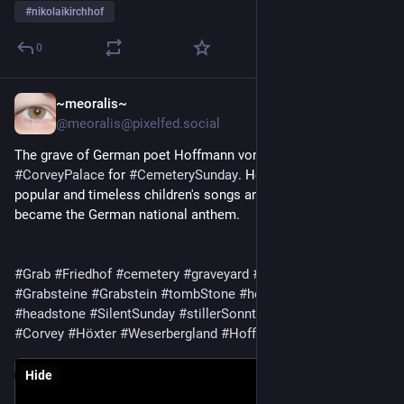
#
nikolaikirchhof
0
~meoralis~
Feb 1
@meoralis@pixelfed.social
The grave of German poet Hoffmann von Fallersleben at
#CorveyPalace
for
#CemeterySunday
. He penned several
popular and timeless children's songs and the poem that later
became the German national anthem.
#Grab
#Friedhof
#cemetery
#graveyard
#tombStones
#Grabsteine
#Grabstein
#tombStone
#headstones
#headstone
#SilentSunday
#stillerSonntag
#SchlossCorvey
#Corvey
#Höxter
#Weserbergland
#HoffmannVonFallersleben
Hide