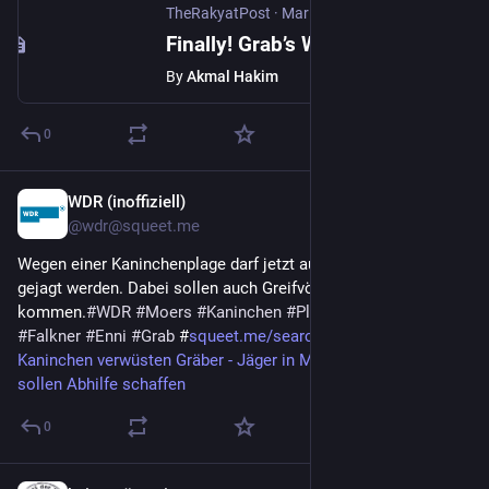
TheRakyatPost
·
Mar 18
Finally! Grab’s Women-Only Rides (Beta) Feature Is Here & Malaysians Are Loving It
By
Akmal Hakim
0
WDR (inoffiziell)
Feb 25
@wdr@squeet.me
Wegen einer Kaninchenplage darf jetzt auf Moerser Friedhöfen
gejagt werden. Dabei sollen auch Greifvögel zum Einsatz
kommen.
#
WDR
#
Moers
#
Kaninchen
#
Plage
#
Jagd
#
Jäger
#
Falkner
#
Enni
#
Grab
#
squeet.me/search?tag=
#
NRW
Kaninchen verwüsten Gräber - Jäger in Moers am Niederrhein
sollen Abhilfe schaffen
0