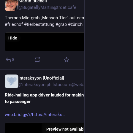
Martin Bucheli
Nov 16, 2025
@BugatellyMartin@troet.cafe
Themen-Mietgrab „Mensch-Tier“ auf dem Friedhof Nordheim.
#
friedhof
#
tierbestattung
#
grab
#
zürich
#
bestattung
Hide
0
Interaksyon [Unofficial]
Nov 13, 2025
@interaksyon.philstar.com@web.brid.gy
Ride-hailing app driver lauded for making effort to return item 
to passenger
web.brid.gy/r/https://interaks
Preview not available