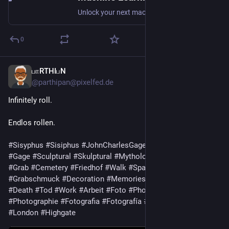
Unlock your next machine learning role at DataScienceJobs.com. Join Grab as a Machine Learning Engineer (Fulfilment ETA) in Beijing, Beijing, China. Don't miss out, apply for success today!
0
பாRTHIபN
Oct 31, 2025
@parthipan@pixelfed.de
Infinitely roll.
Endlos rollen.
#Sisyphus
#Sisiphus
#JohnCharlesGage
#DorotheaGage
#Gage
#Sculptural
#Skulptural
#Mythological
#Greek
#Grave
#Grab
#Cemetery
#Friedhof
#Walk
#Spaziergang
#Grabschmuck
#Decoration
#Memories
#Erinnerungen
#Death
#Tod
#Work
#Arbeit
#Foto
#Photography
#Fotografie
#Photographie
#Fotografia
#Fotografía
#Nikon
#D3400
#London
#Highgate