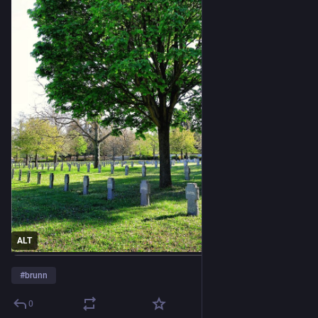
#headstone
#Grab
#Gräber
#Soldaten
#Soldatengräber
#ThickTrunkTuesday
#TreeTuesday
#ZweiterWeltkrieg
#SecondWorldWar
#WorldWar2
#WorldWar
#Weltkrieg
#WorldWarII
#ZentralfriedhofBrünn
#Zentralfriedhof
#Brünn
ALT
#
brunn
0