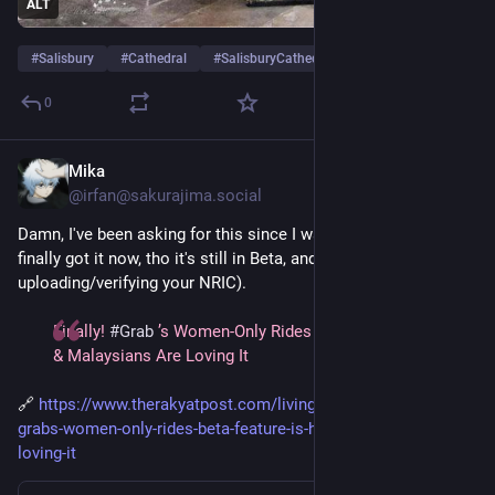
ALT
#
Salisbury
#
Cathedral
#
SalisburyCathedral
…and 22 more
0
Mika
Mar 18
@irfan@sakurajima.social
Damn, I've been asking for this since I was in high school. We 
finally got it now, tho it's still in Beta, and it requires e-KYC (i.e. 
uploading/verifying your NRIC).
Finally!
#Grab
’s Women-Only Rides (Beta) Feature Is Here
& Malaysians Are Loving It
🔗
https://www.therakyatpost.com/living/2026/03/18/finally-
grabs-women-only-rides-beta-feature-is-here-malaysians-are-
loving-it