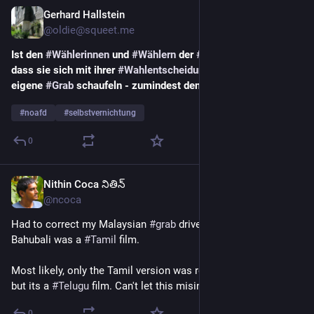
Gerhard Hallstein
Dec 29, 2025
@oldie@squeet.me
Ist den 
#
Wählerinnen
 und 
#
Wählern
 der 
#
AfD
 eigentlich klar, 
dass sie sich mit ihrer 
#
Wahlentscheidung
 schlussendlich das 
eigene 
#
Grab
 schaufeln - zumindest den meisten von ihnen?
#
noafd
#
selbstvernichtung
0
Nithin Coca నితిన్
Dec 12, 2025
@ncoca
Had to correct my Malaysian 
#
grab
 driver who thought that 
Bahubali was a 
#
Tamil
 film.
Most likely, only the Tamil version was released in 
#
Malaysia
but its a 
#
Telugu
 film. Can't let this misinformation stand.
0