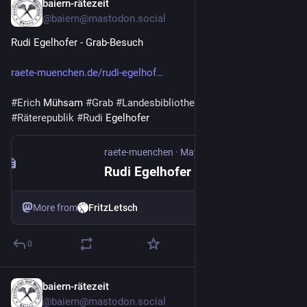
baiern-rätezeit
Feb 17
@baiern@mastodon.social
Rudi Egelhofer - Grab-Besuch
raete-muenchen.de/rudi-egelhof
#
Erich
 Mühsam 
#
Grab
#
Landesbibliothek
#
Medaille
#
Räterepublik
#
Rudi
 Egelhofer
raete-muenchen
·
May 2, 2020
Rudi Egelhofer - Grab-Besuch
More from
FritzLetsch
0
baiern-rätezeit
Feb 17
@baiern@mastodon.social