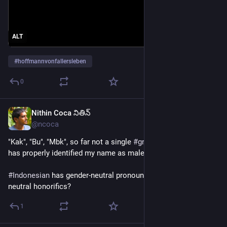
ALT
#
hoffmannvonfallersleben
0
Nithin Coca నితిన్
Jan 2
*
@ncoca
"Kak", "Bu", "Mbk", so far not a single 
#
grab
 or 
#
gojek
 driver 
has properly identified my name as male in 
#
Indonesia
 😅 
#
Indonesian
 has gender-neutral pronouns, why not gender-
neutral honorifics?
1