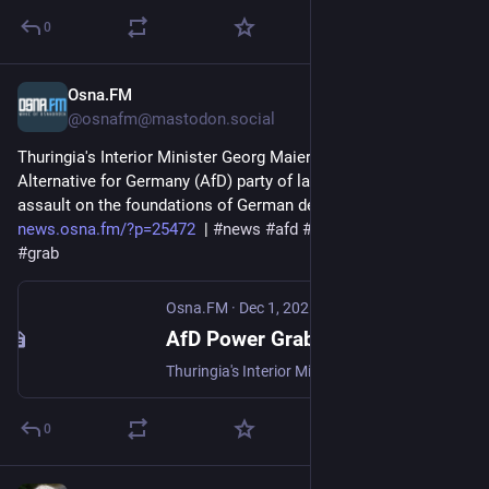
0
Osna.FM
Dec 1, 2025
@osnafm@mastodon.social
Thuringia's Interior Minister Georg Maier has accused the 
Alternative for Germany (AfD) party of launching a systemic 
assault on the foundations of German democ... 
news.osna.fm/?p=25472
  | 
#
news
#
afd
#
democracy
#
german
#
grab
Osna.FM
·
Dec 1, 2025
AfD Power Grab Threatens German Democracy, Minister Warns - Osna.FM
Thuringia's Interior Minister warns of an alarming shift towards authoritarianism, accusing the party of undermining democracy..
0