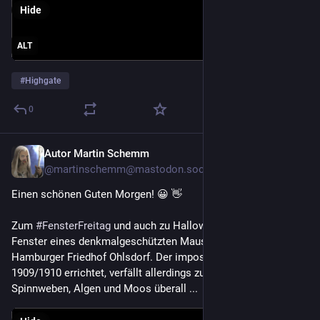
Hide
ALT
#
Highgate
0
Autor Martin Schemm
Oct 31, 2025
@martinschemm@mastodon.social
Einen schönen Guten Morgen! 😀 👋 
Zum 
#
FensterFreitag
 und auch zu Halloween 👻🎃 heute die 
Fenster eines denkmalgeschützten Mausoleums auf dem 
Hamburger Friedhof Ohlsdorf. Der imposante Bau wurde 
1909/1910 errichtet, verfällt allerdings zusehends. 
Spinnweben, Algen und Moos überall ...