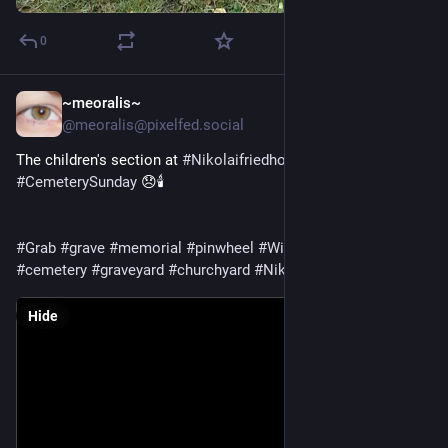
0
~meoralis~
Feb 15
@meoralis@pixelfed.social
The children's section at
#Nikolaifriedhof
in
#Görlitz
for
#CemeterySunday
😞🕯️
#Grab
#grave
#memorial
#pinwheel
#Windrad
#Friedhof
#cemetery
#graveyard
#churchyard
#Nikolaikirchhof
Hide