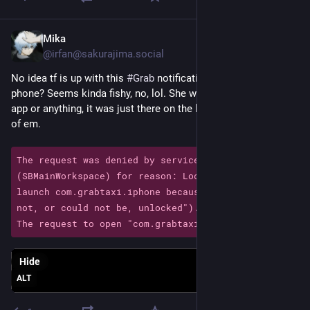
Mika
Oct 19, 2025
@irfan@sakurajima.social
No idea tf is up with this 
#Grab
 notification on my wife’s 
phone? Seems kinda fishy, no, lol. She wasn’t using the Grab 
app or anything, it was just there on the lock screen - several 
of em.
The request was denied by service delegate 
(SBMainWorkspace) for reason: Locked ("Unable to 
launch com.grabtaxi.iphone because the device was 
not, or could not be, unlocked").

The request to open "com.grabtaxi.iphone" failed.
Hide
ALT