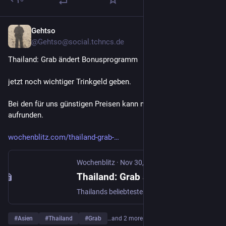
Gehtso
Dec 1, 2025
@Gehtso@social.tchncs.de
Thailand: Grab ändert Bonusprogramm
jetzt noch wichtiger Trinkgeld geben.
Bei den für uns günstigen Preisen kann man ruhig mal 
aufrunden.
wochenblitz.com/thailand-grab-
Wochenblitz
·
Nov 30, 2025
Thailand: Grab ändert Bonusprogramm
Thailands beliebteste Transport-App ändert ihr Bonussystem grundlegend – doch was bedeutet das für die Millionen täglichen Nutzer im Land?
#
Asien
#
Thailand
#
Grab
…and 2 more