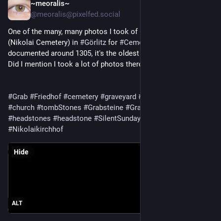
~meoralis~
Feb 8
@meoralis@pixelfed.social
One of the many, many photos I took of
#Nikolaifriedhof
(Nikolai Cemetery) in
#Görlitz
for
#CemeterySunday
. First
documented around 1305, it's the oldest cemetery in the town.
Did I mention I took a lot of photos there? 😏
#Grab
#Friedhof
#cemetery
#graveyard
#churchyard
#Kirche
#church
#tombStones
#Grabsteine
#Grabstein
#tombStone
#headstones
#headstone
#SilentSunday
#stillerSonntag
#Nikolaikirchhof
Hide
ALT