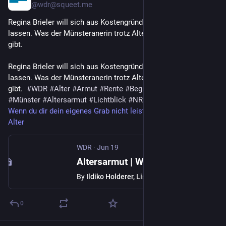
@wdr@squeet.me
Regina Brieler will sich aus Kostengründen anonym bestatten 
lassen. Was der Münsteranerin trotz Altersarmut Hoffnung 
gibt.
Regina Brieler will sich aus Kostengründen anonym bestatten 
lassen. Was der Münsteranerin trotz Altersarmut Hoffnung 
gibt.  
#
WDR
#
Alter
#
Armut
#
Rente
#
Begräbnis
#
Grab
#
Münster
#
Altersarmut
#
Lichtblick
#
NRW
Wenn du dir dein eigenes Grab nicht leisten kannst - Arm im 
Alter
WDR
·
Jun 19
Altersarmut | Wenn ein eigenes Grab zu teuer ist
By
Ildiko Holderer, Lisa Seemann, Mareike Wilms
0