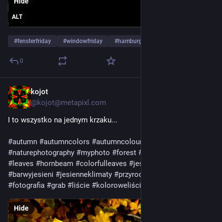
Hide
ALT
#
fensterfriday
#
windowfriday
#
hamburg
…and 15 more
0
kojot
Oct 24, 2025
@kojot@metapixl.com
I to wszystko na jednym krzaku...
#autumn
#autumncolors
#autumncolours
#nature
#naturephotography
#myphoto
#forest
#park
#garden
#trees
#leaves
#hornbeam
#colorfulleaves
#jesiennekolory
#jesień
#barwyjesieni
#jesienneklimaty
#przyroda
#natura
#frzewa
#fotografia
#grab
#liście
#koloroweliście
Hide