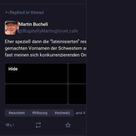
Replied in thread
Martin Bucheli
Apr 20
@BugatellyMartin@troet.cafe
Eher speziell dann die “lateinisierten” resp. sonstig wichtig 
gemachten Vornamen der Schwestern aus zwei, man könnte 
fast meinen sich konkurrenzierenden Orden.
Hide
#
wandern
#
fribourg
#
schweiz
…and 4 more
1