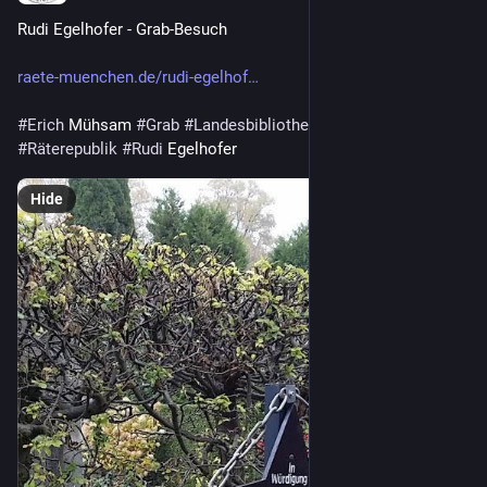
Rudi Egelhofer - Grab-Besuch
raete-muenchen.de/rudi-egelhof
#
Erich
 Mühsam 
#
Grab
#
Landesbibliothek
#
Medaille
#
Räterepublik
#
Rudi
 Egelhofer
Hide