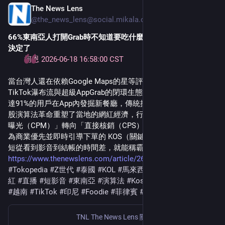
The News Lens
Jun 18
@the_news_lens@social.mikala.one
66%東南亞人打開Grab時不知道要吃什麼，然後演算法替他們
決定了
柯恩 2026-06-18 16
:58:
00 CST
當台灣人還在依賴Google Maps的星等評論，東南亞Z世代早被
TikTok瀑布流與超級AppGrab的閉環生態馴服。數據指出，高
達91%的用戶在App內發掘新餐廳，傳統搜尋路徑宣告退場。這
股演算法革命重塑了當地的網紅經濟，行銷計價全面從「品牌
曝光（CPM）」轉向「直接核銷（CPS）」，促使創作者轉型
為商業優先並即時引導下單的 KOS（關鍵意見賣家）。誰能縮
短從看到影音到結帳的時間差，就能稱霸東南亞胃袋。
https://www.thenewslens.com/article/268664
#Tokopedia
#Z世代
#泰國
#KOL
#馬來西亞
#商業
#Grab
#網
紅
#直播
#短影音
#東南亞
#演算法
#Kos
#Google評論
#餐飲
#越南
#TikTok
#印尼
#Foodie
#菲律賓
#外送
#新加坡
TNL The News Lens 關鍵評論網
·
Jun 18