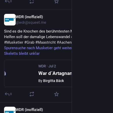
0
WDR (inoffiziell)
Jul 2
@wdr@squeet.me
Sind es die Knochen des berühmtesten Musketiers oder nicht?
Helfen soll der damalige Lebenswandel d´Artagnans.
#
WDR
#
Musketier
#
Grab
#
Maastricht
#
Aachen
#
Skelett
#
NRW
Spurensuche nach Musketier geht weiter: Identität des
Skeletts bleibt unklar
WDR
·
Jul 2
War d´Artagnan Fischesser? | Knochenfund in Maastricht bleibt geheimnisvoll
By
Birgitta Bäck
0
WDR (inoffiziell)
Jun 19