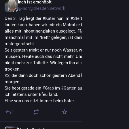
Inch ist erschöpft
Nov 18, 2025
@inch@dresden.network
Den 3. Tag liegt der 
#
Kater
 nun im 
#
Sterben
 . Da er nicht mehr 
laufen kann, haben wir mir ein Matratze in die Stube gelegt und 
alles mit Inkontinenzlaken ausgelegt. 
#
Milli_the_cat
 hat 
manchmal mit im "Bett" gelegen, ist dann aber zum pullern 
runtergerutscht.
Seit gestern trinkt er nur noch Wasser, was wir ihm reichen 
müssen. Heute auch das nicht mehr. Und natürlich kann er 
nicht mehr zur Toilette. Wir legen ihn alle paar Stunden 
trocken.
K2, die dann doch schon gestern Abend kam, bleibt nun bis 
morgen.
Sie hebt gerade ein 
#
Grab
 im 
#
Garten
 aus. Neben der Figur, die 
ich letztens unter Efeu fand.
Eine von uns sitzt immer beim Kater
0