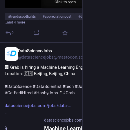
Click to open
#
trendsspotlights
#
appreciationpost
#
dianajanebadua
…and 4 more
0
DataScienceJobs
Nov 9, 2025
@datasciencejobs@mastodon.social
🏢 Grab is hiring a Machine Learning Engineer (Fulfilment ETA)
Location: 🇨🇳 Beijing, Beijing, China
#
DataScience
#
DataScientist
#
tech
#
JobSearch
#
GetFediHired
#
HashyJobs
 # 
#
Grab
datasciencejobs.com/jobs/data-
datasciencejobs.com
Machine Learning Engineer (Fulfilment ETA) at Grab, Beijing, Beijing, China