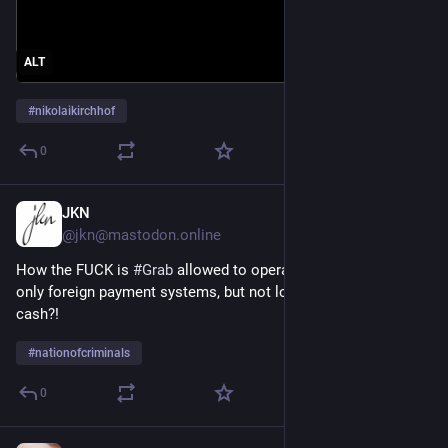
ALT
#
nikolaikirchhof
0
JKN
Feb 11
@jkn@mastodon.online
How the FUCK is 
#
Grab
 allowed to operate here accepting 
only foreign payment systems, but not local systems or even 
cash?!
#
nationofcriminals
0