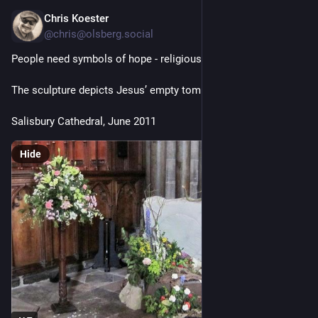
Chris Koester
Apr 5
@chris@olsberg.social
People need symbols of hope - religious or not
The sculpture depicts Jesus’ empty tomb.
Salisbury Cathedral, June 2011
Hide