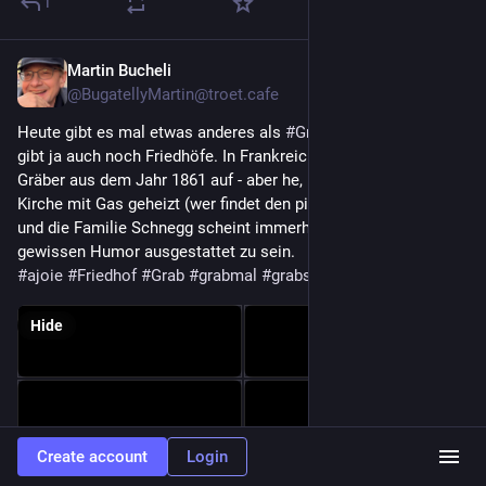
1
Martin Bucheli
Oct 8, 2025
@BugatellyMartin@troet.cafe
Heute gibt es mal etwas anderes als 
#
Grenzstein
|e. Denn es 
gibt ja auch noch Friedhöfe. In Frankreich hebt man jetzt 
Gräber aus dem Jahr 1861 auf - aber he, immerhin wird die 
Kirche mit Gas geheizt (wer findet den pittoresken Gastank?), 
und die Familie Schnegg scheint immerhin mit einem 
gewissen Humor ausgestattet zu sein.
#
ajoie
#
Friedhof
#
Grab
#
grabmal
#
grabstein
Hide
Create account
Login
1